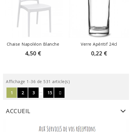
EN SAVOIR PLUS
EN SAVOIR PLUS
Chaise Napoléon Blanche
Verre Apéritif 24cl
4,50 €
0,22 €
Affichage 1-36 de 531 article(s)
…
1
2
3
15
ACCUEIL