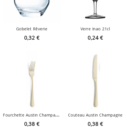
EN SAVOIR PLUS
EN SAVOIR PLUS
Gobelet Rêverie
Verre Inao 21cl
0,32 €
0,24 €
EN SAVOIR PLUS
EN SAVOIR PLUS
F
Ourchette Austin Champagne
Couteau Austin Champagne
0,38 €
0,38 €