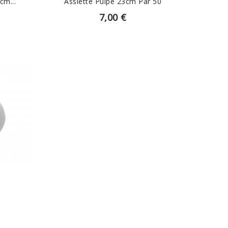
cm...
Assiette Pulpe 23cm Par 50
7,00 €