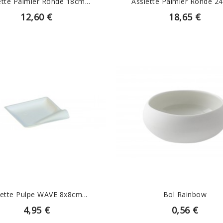
ette Palmier Ronde 18cm...
Assiette Palmier Ronde 24
12,60 €
18,65 €
EN SAVOIR PLUS
EN SAVOIR PLUS
iette Pulpe WAVE 8x8cm...
Bol Rainbow
4,95 €
0,56 €