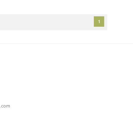
1
e.com