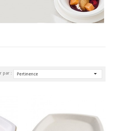
r par :

Pertinence