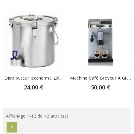
EN SAVOIR PLUS
EN SAVOIR PLUS
M
Achine Café Broyeur À Grain
Distributeur Isotherme 20l...
24,00 €
50,00 €
Affichage 1-12 de 12 article(s)
1