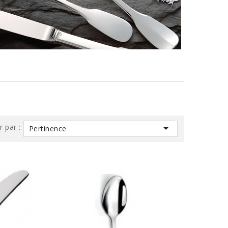
r par :

Pertinence