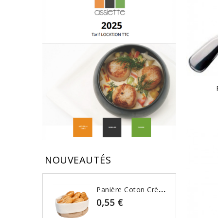
NOUVEAUTÉS
P
Anière Coton Crème & Beige
0,55 €