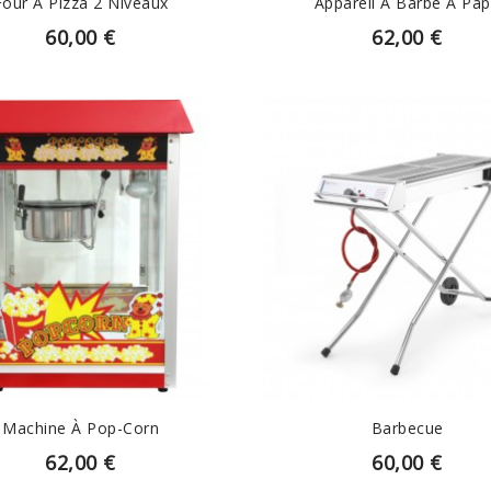
Four A Pizza 2 Niveaux
Appareil À Barbe À Pa
60,00 €
62,00 €
EN SAVOIR PLUS
EN SAVOIR PLUS
Machine À Pop-Corn
Barbecue
62,00 €
60,00 €