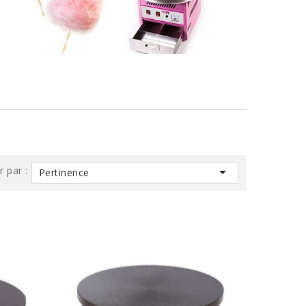
r par :

Pertinence