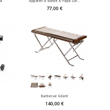
pa
Appareil À Barbe À Papa Sur...
77,00 €
EN SAVOIR PLUS
Barbecue Géant
140,00 €