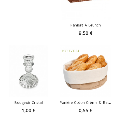
EN SAVOIR PLUS
Panière À Brunch
9,50 €
NOUVEAU
EN SAVOIR PLUS
EN SAVOIR PLUS
P
Anière Coton Crème & Beige
Bougeoir Cristal
1,00 €
0,55 €