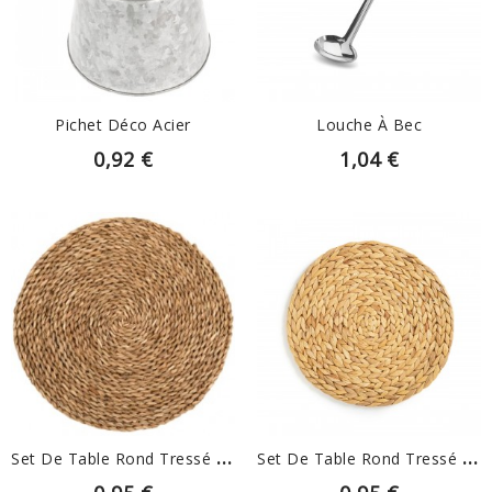
EN SAVOIR PLUS
EN SAVOIR PLUS
Pichet Déco Acier
Louche À Bec
0,92 €
1,04 €
EN SAVOIR PLUS
EN SAVOIR PLUS
S
Et De Table Rond Tressé Fin
S
Et De Table Rond Tressé Épais