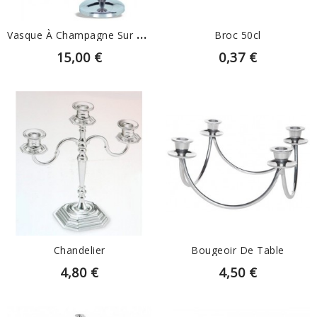
V
Asque À Champagne Sur Pied
Broc 50cl
15,00 €
0,37 €
EN SAVOIR PLUS
EN SAVOIR PLUS
Chandelier
Bougeoir De Table
4,80 €
4,50 €