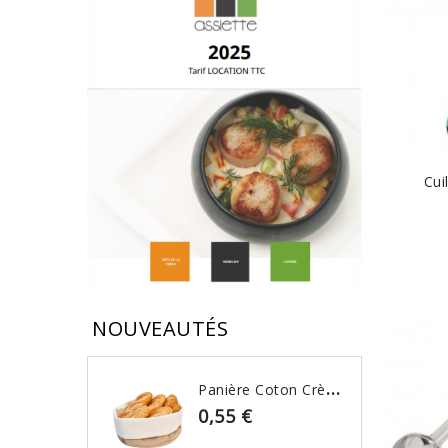
Cui
NOUVEAUTÉS
P
Anière Coton Crème & Beige
0,55 €