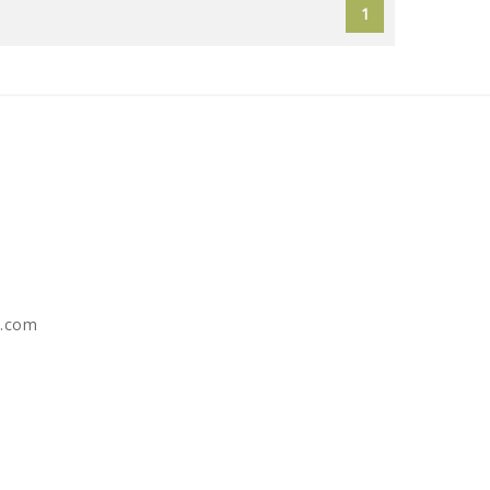
1
e.com