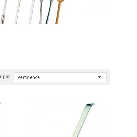
r par :

Pertinence