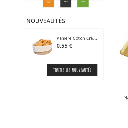
NOUVEAUTÉS
P
Anière Coton Crème & Beige
0,55 €
TOUTES LES NOUVEAUTÉS
Pl