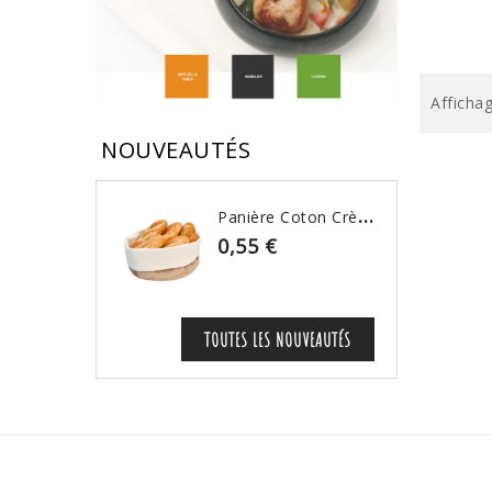
Affichag
NOUVEAUTÉS
P
Anière Coton Crème & Beige
0,55 €
TOUTES LES NOUVEAUTÉS