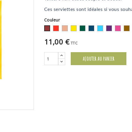
Ces serviettes sont idéales si vous souha
Couleur
Rouge
Mandarine
Jaune
Vert
Bleu
Turquoise
Prune
Fuchsia
Cho
Bordeaux
Jaguar
Marine
11,00 €
TTC
AJOUTER AU PANIER