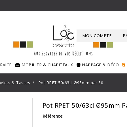
MON COMPTE
P
ERVICE
MOBILIER & CHAPITEAUX
NAPPAGE & DÉCO
elets & Tasses
Pot RPET 50/63cl Ø95mm par 50
Pot RPET 50/63cl Ø95mm P
Référence: