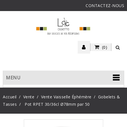
CONTACTEZ-NOUS
(0)
MENU
Accueil
Vente
Vente Vaisselle Éphémère
Gobelets &
Tasses
Pot RPET 30/36cl Ø78mm par 50