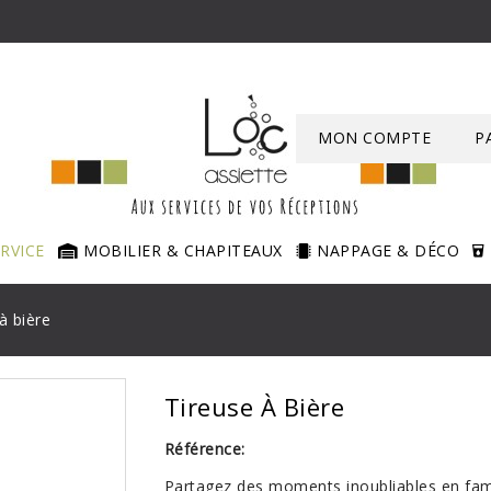
MON COMPTE
P
ERVICE
MOBILIER & CHAPITEAUX
NAPPAGE & DÉCO
à bière
Tireuse À Bière
Référence:
Partagez des moments inoubliables en fami